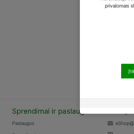
privalomais s
Įr
Sprendimai ir paslaugos
UAB „A
Paslaugos
eShop@a