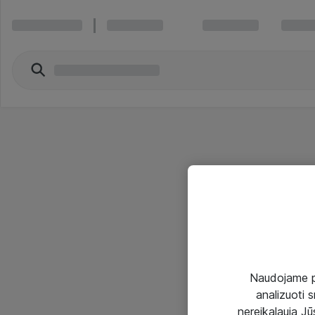
Naudojame pir
analizuoti s
nereikalauja Jūs