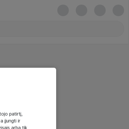
ojo patirtį,
 įjungti ir
visais arba tik