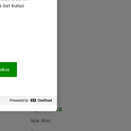
a bet kuriuo
pukus
Apie Atea
Apie Atea