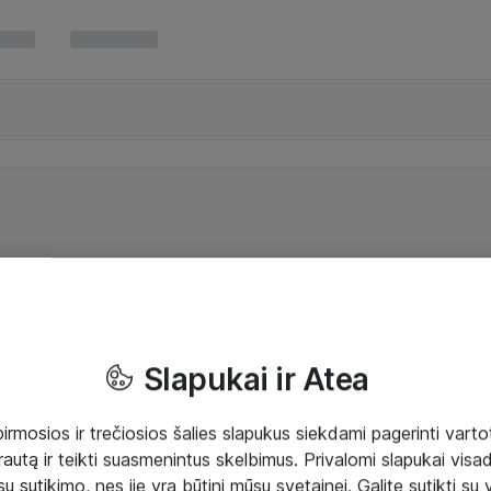
Slapukai ir Atea
mosios ir trečiosios šalies slapukus siekdami pagerinti vartot
rautą ir teikti suasmenintus skelbimus. Privalomi slapukai visada
ų sutikimo, nes jie yra būtini mūsų svetainei. Galite sutikti su 