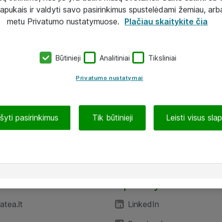
lapukais ir valdyti savo pasirinkimus spustelėdami žemiau, arb
metu Privatumo nustatymuose.
Plačiau skaitykite čia
Būtinieji
Analitiniai
Tiksliniai
Privatumo nustatymai
ašyti pasirinkimus
Tik būtinieji
Leisti visus sla
TEA“
Aplankykite mus
tea.lt
LinkedIn