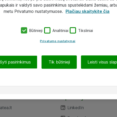
lapukais ir valdyti savo pasirinkimus spustelėdami žemiau, arb
metu Privatumo nustatymuose.
Plačiau skaitykite čia
Būtinieji
Analitiniai
Tiksliniai
Privatumo nustatymai
ašyti pasirinkimus
Tik būtinieji
Leisti visus sla
TEA“
Aplankykite mus
tea.lt
LinkedIn