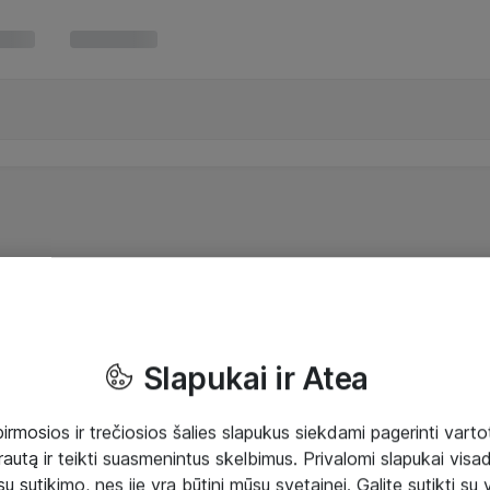
Slapukai ir Atea
mosios ir trečiosios šalies slapukus siekdami pagerinti vartot
rautą ir teikti suasmenintus skelbimus. Privalomi slapukai visada
ų sutikimo, nes jie yra būtini mūsų svetainei. Galite sutikti su 