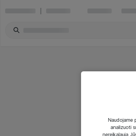
Naudojame pir
analizuoti s
nereikalauja Jūs