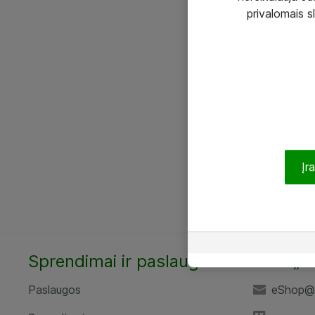
privalomais s
Įr
Sprendimai ir paslaugos
UAB „A
Paslaugos
eShop@a