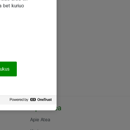
a bet kuriuo
pukus
Apie Atea
Apie Atea