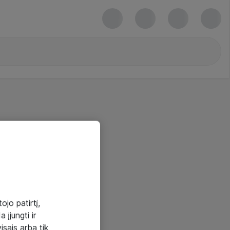
ojo patirtį,
 įjungti ir
visais arba tik