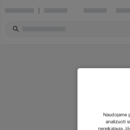
Naudojame pir
analizuoti s
nereikalauja Jūs