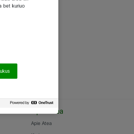
a bet kuriuo
pukus
Apie Atea
Apie Atea