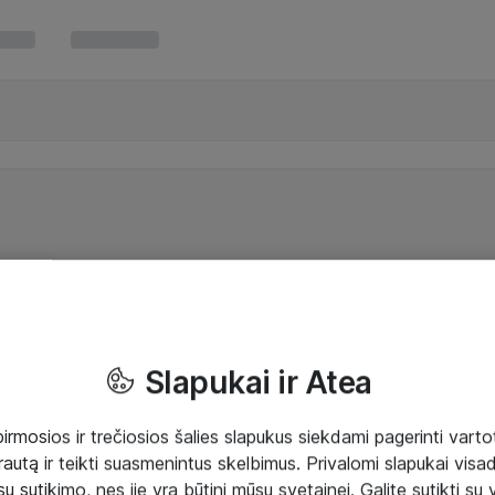
Slapukai ir Atea
mosios ir trečiosios šalies slapukus siekdami pagerinti vartot
rautą ir teikti suasmenintus skelbimus. Privalomi slapukai visada
ų sutikimo, nes jie yra būtini mūsų svetainei. Galite sutikti su 