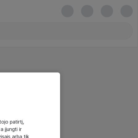
ojo patirtį,
 įjungti ir
visais arba tik