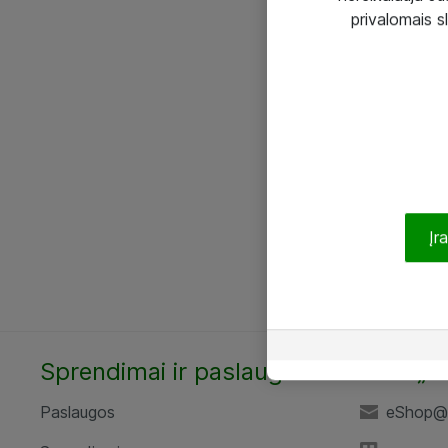
privalomais s
Įr
Sprendimai ir paslaugos
UAB „A
Paslaugos
eShop@a