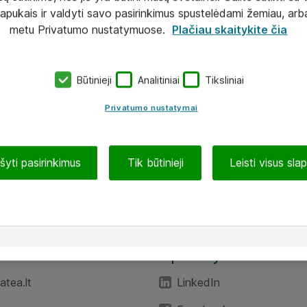
lapukais ir valdyti savo pasirinkimus spustelėdami žemiau, arb
metu Privatumo nustatymuose.
Plačiau skaitykite čia
Būtinieji
Analitiniai
Tiksliniai
Privatumo nustatymai
ašyti pasirinkimus
Tik būtinieji
Leisti visus sla
TEA“
Aplankykite mus
tea.lt
LinkedIn