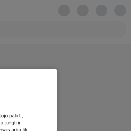
ojo patirtį,
 įjungti ir
visais arba tik