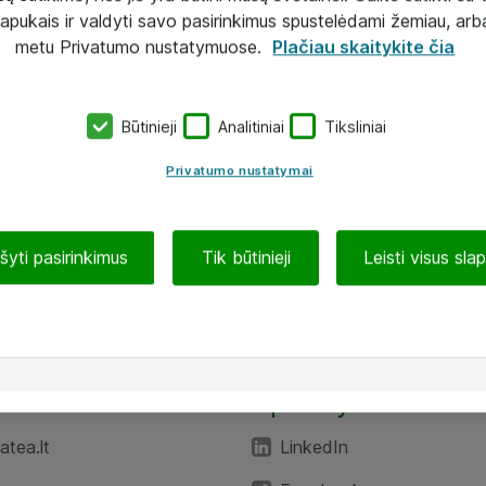
lapukais ir valdyti savo pasirinkimus spustelėdami žemiau, arb
metu Privatumo nustatymuose.
Plačiau skaitykite čia
Būtinieji
Analitiniai
Tiksliniai
Privatumo nustatymai
ašyti pasirinkimus
Tik būtinieji
Leisti visus sla
TEA“
Aplankykite mus
tea.lt
LinkedIn