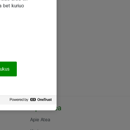
a bet kuriuo
pukus
Apie Atea
Apie Atea