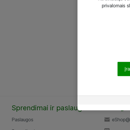
privalomais s
Įr
Sprendimai ir paslaugos
UAB „A
Paslaugos
eShop@a