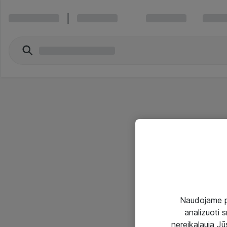
Naudojame pir
analizuoti s
nereikalauja Jūs