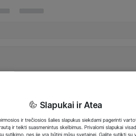
Slapukai ir Atea
mosios ir trečiosios šalies slapukus siekdami pagerinti vartot
rautą ir teikti suasmenintus skelbimus. Privalomi slapukai visada
ų sutikimo, nes jie yra būtini mūsų svetainei. Galite sutikti su 