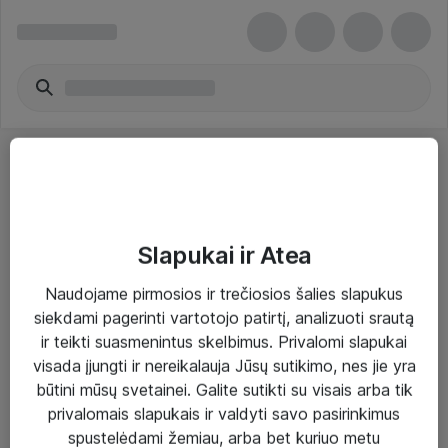
Slapukai ir Atea
Sprendimai ir paslaugos
Naudojame pirmosios ir trečiosios šalies slapukus
siekdami pagerinti vartotojo patirtį, analizuoti srautą
Paslaugos
ir teikti suasmenintus skelbimus. Privalomi slapukai
Sprendimai
visada įjungti ir nereikalauja Jūsų sutikimo, nes jie yra
būtini mūsų svetainei. Galite sutikti su visais arba tik
Įgyvendinti projektai
privalomais slapukais ir valdyti savo pasirinkimus
Atea ekspertų patarimai verslui
spustelėdami žemiau, arba bet kuriuo metu