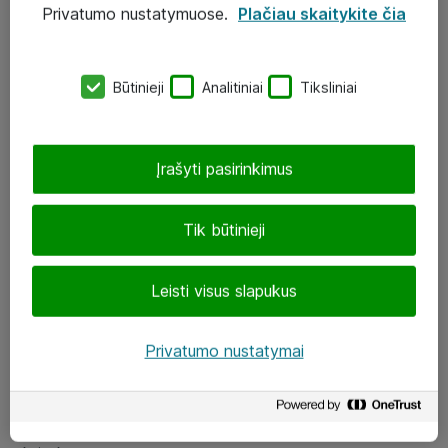
Privatumo nustatymuose.
Plačiau skaitykite čia
UAB „ATEA“
eShop@atea.lt
Būtinieji
Analitiniai
Tiksliniai
J. Rutkausko g. 6, Vilnius
Atea kontaktai
Įrašyti pasirinkimus
Aplankykite mus
Tik būtinieji
LinkedIn
Leisti visus slapukus
Facebook
Renginiai
Privatumo nustatymai
Apie Atea