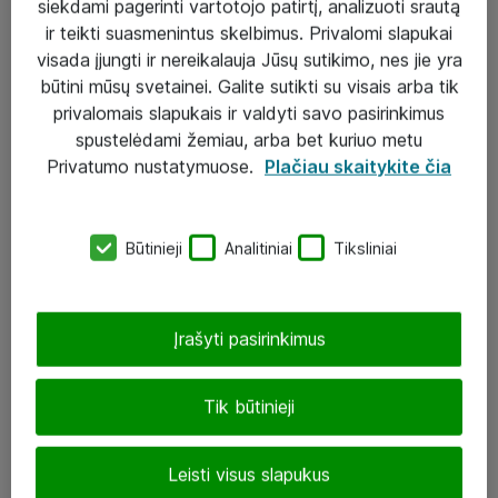
siekdami pagerinti vartotojo patirtį, analizuoti srautą
ir teikti suasmenintus skelbimus. Privalomi slapukai
visada įjungti ir nereikalauja Jūsų sutikimo, nes jie yra
būtini mūsų svetainei. Galite sutikti su visais arba tik
Sprendimai ir paslaugos
privalomais slapukais ir valdyti savo pasirinkimus
spustelėdami žemiau, arba bet kuriuo metu
Paslaugos
Privatumo nustatymuose.
Plačiau skaitykite čia
Sprendimai
Įgyvendinti projektai
Būtinieji
Analitiniai
Tiksliniai
Atea ekspertų patarimai verslui
Įrašyti pasirinkimus
UAB „ATEA“
eShop@atea.lt
Tik būtinieji
J. Rutkausko g. 6, Vilnius
Leisti visus slapukus
Atea kontaktai