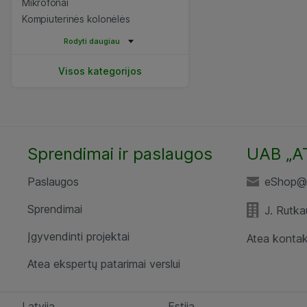
Mikrofonai
Kompiuterinės kolonėlės
Rodyti daugiau
Visos kategorijos
Sprendimai ir paslaugos
UAB „A
Paslaugos
eShop@a
Sprendimai
J. Rutka
Įgyvendinti projektai
Atea kontak
Atea ekspertų patarimai verslui
Latvija
Estija