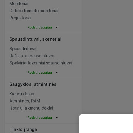
Monitoriai
Didelio formato monitoriai
Projektoriai
Rodyti daugiau
Spausdintuvai, skeneriai
Spausdintuvai
Rašaliniai spausdintuvai
Spalviniai lazeriniai spausdintuvai
Rodyti daugiau
Saugyklos, atmintinės
Kietieji diskai
Atmintinės, RAM
Išorinių laikmenų dėklai
Rodyti daugiau
Tinklo įranga