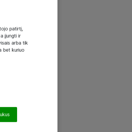
ojo patirtį,
 įjungti ir
visais arba tik
a bet kuriuo
pukus