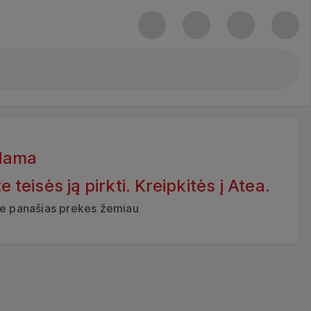
dama
eisės ją pirkti. Kreipkitės į Atea.
ite panašias prekes žemiau