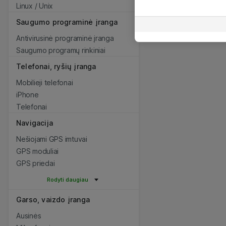
Linux / Unix
Saugumo programinė įranga
Antivirusinė programinė įranga
Saugumo programų rinkiniai
Telefonai, ryšių įranga
Mobilieji telefonai
iPhone
Telefonai
Navigacija
Nešiojami GPS imtuvai
GPS moduliai
GPS priedai
Rodyti daugiau
Garso, vaizdo įranga
Ausinės