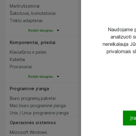
Maršrutizatoriai
Šakotuvai, komutatoriai
Tinklo adapteriai
Naudojame pir
Rodyti daugiau
analizuoti s
Komponentai, priedai
nereikalauja Jūs
privalomais s
Klaviatūros ir pelės
Kabeliai
Procesoriai
Rodyti daugiau
Programinė įranga
Biuro programų paketai
Mac biuro programinė įranga
Unix / Linux programinė įranga
Įr
Operacinės sistemos
Microsoft Windows