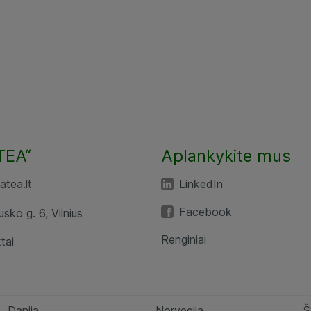
TEA“
Aplankykite mus
tea.lt
LinkedIn
Facebook
usko g. 6, Vilnius
Renginiai
tai
Danija
Norvegija
Š