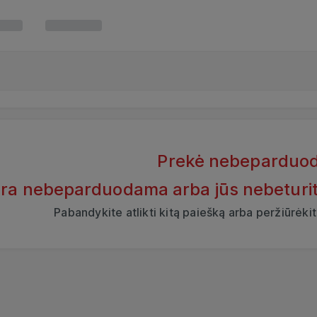
Prekė nebeparduo
yra nebeparduodama arba jūs nebeturite t
Pabandykite atlikti kitą paiešką arba peržiūrėk