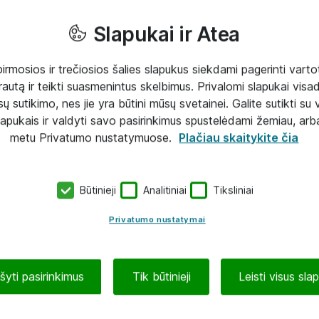
Slapukai ir Atea
mosios ir trečiosios šalies slapukus siekdami pagerinti vartot
rautą ir teikti suasmenintus skelbimus. Privalomi slapukai visada
ų sutikimo, nes jie yra būtini mūsų svetainei. Galite sutikti su 
lapukais ir valdyti savo pasirinkimus spustelėdami žemiau, arb
metu Privatumo nustatymuose.
Plačiau skaitykite čia
Būtinieji
Analitiniai
Tiksliniai
Privatumo nustatymai
ašyti pasirinkimus
Tik būtinieji
Leisti visus sla