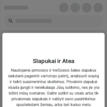
Slapukai ir Atea
Sprendimai ir paslaugos
Naudojame pirmosios ir trečiosios šalies slapukus
siekdami pagerinti vartotojo patirtį, analizuoti srautą
Paslaugos
ir teikti suasmenintus skelbimus. Privalomi slapukai
Sprendimai
visada įjungti ir nereikalauja Jūsų sutikimo, nes jie yra
būtini mūsų svetainei. Galite sutikti su visais arba tik
Įgyvendinti projektai
privalomais slapukais ir valdyti savo pasirinkimus
Atea ekspertų patarimai verslui
spustelėdami žemiau, arba bet kuriuo metu