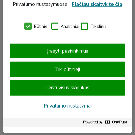
Privatumo nustatymuose.
Plačiau skaitykite čia
UAB „ATEA“
eShop@atea.lt
Būtinieji
Analitiniai
Tiksliniai
J. Rutkausko g. 6, Vilnius
Atea kontaktai
Įrašyti pasirinkimus
Aplankykite mus
Tik būtinieji
LinkedIn
Leisti visus slapukus
Facebook
Renginiai
Privatumo nustatymai
Apie Atea