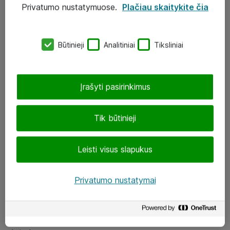
Privatumo nustatymuose.
Plačiau skaitykite čia
UAB „ATEA“
eShop@atea.lt
Būtinieji
Analitiniai
Tiksliniai
J. Rutkausko g. 6, Vilnius
Atea kontaktai
Įrašyti pasirinkimus
Aplankykite mus
Tik būtinieji
LinkedIn
Leisti visus slapukus
Facebook
Renginiai
Privatumo nustatymai
Apie Atea