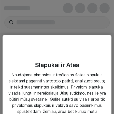
Slapukai ir Atea
Sprendimai ir paslaugos
Naudojame pirmosios ir trečiosios šalies slapukus
siekdami pagerinti vartotojo patirtį, analizuoti srautą
Paslaugos
ir teikti suasmenintus skelbimus. Privalomi slapukai
Sprendimai
visada įjungti ir nereikalauja Jūsų sutikimo, nes jie yra
būtini mūsų svetainei. Galite sutikti su visais arba tik
Įgyvendinti projektai
privalomais slapukais ir valdyti savo pasirinkimus
Atea ekspertų patarimai verslui
spustelėdami žemiau, arba bet kuriuo metu