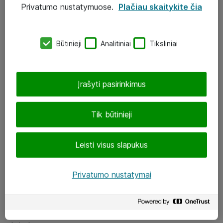
Privatumo nustatymuose.
Plačiau skaitykite čia
UAB „ATEA“
eShop@atea.lt
Būtinieji
Analitiniai
Tiksliniai
J. Rutkausko g. 6, Vilnius
Atea kontaktai
Įrašyti pasirinkimus
Aplankykite mus
Tik būtinieji
LinkedIn
Leisti visus slapukus
Facebook
Renginiai
Privatumo nustatymai
Apie Atea