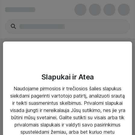
Slapukai ir Atea
Sprendimai ir paslaugos
Naudojame pirmosios ir trečiosios šalies slapukus
siekdami pagerinti vartotojo patirtį, analizuoti srautą
Paslaugos
ir teikti suasmenintus skelbimus. Privalomi slapukai
Sprendimai
visada įjungti ir nereikalauja Jūsų sutikimo, nes jie yra
būtini mūsų svetainei. Galite sutikti su visais arba tik
Įgyvendinti projektai
privalomais slapukais ir valdyti savo pasirinkimus
Atea ekspertų patarimai verslui
spustelėdami žemiau, arba bet kuriuo metu