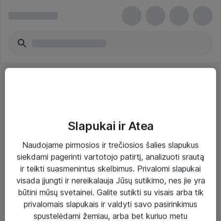
Slapukai ir Atea
Sprendimai ir paslaugos
Naudojame pirmosios ir trečiosios šalies slapukus
siekdami pagerinti vartotojo patirtį, analizuoti srautą
Paslaugos
ir teikti suasmenintus skelbimus. Privalomi slapukai
Sprendimai
visada įjungti ir nereikalauja Jūsų sutikimo, nes jie yra
būtini mūsų svetainei. Galite sutikti su visais arba tik
Įgyvendinti projektai
privalomais slapukais ir valdyti savo pasirinkimus
Atea ekspertų patarimai verslui
spustelėdami žemiau, arba bet kuriuo metu