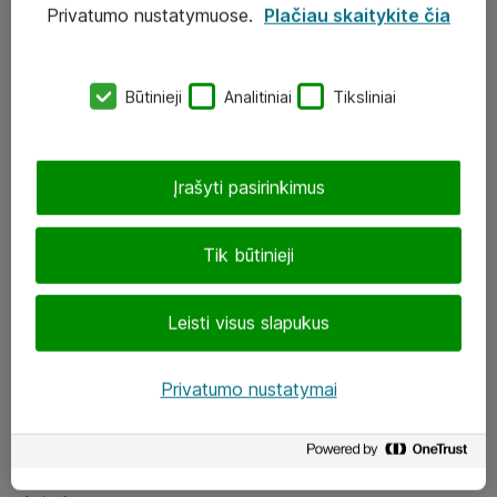
Privatumo nustatymuose.
Plačiau skaitykite čia
UAB „ATEA“
eShop@atea.lt
Būtinieji
Analitiniai
Tiksliniai
J. Rutkausko g. 6, Vilnius
Atea kontaktai
Įrašyti pasirinkimus
Aplankykite mus
Tik būtinieji
LinkedIn
Leisti visus slapukus
Facebook
Renginiai
Privatumo nustatymai
Apie Atea