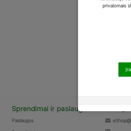
privalomais s
Įr
Sprendimai ir paslaugos
UAB „A
Paslaugos
eShop@a