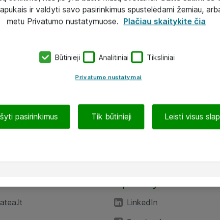
lapukais ir valdyti savo pasirinkimus spustelėdami žemiau, arb
metu Privatumo nustatymuose.
Plačiau skaitykite čia
Būtinieji
Analitiniai
Tiksliniai
Privatumo nustatymai
ašyti pasirinkimus
Tik būtinieji
Leisti visus sla
TEA“
Aplankykite mus
tea.lt
LinkedIn