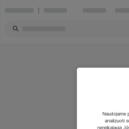
Naudojame pir
analizuoti s
nereikalauja Jūs