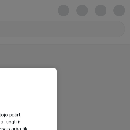
ojo patirtį,
 įjungti ir
visais arba tik