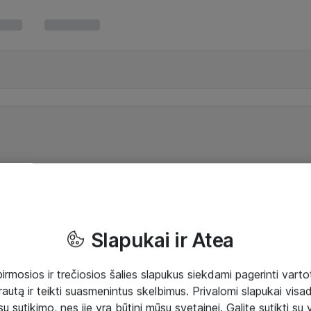
Slapukai ir Atea
mosios ir trečiosios šalies slapukus siekdami pagerinti vartot
rautą ir teikti suasmenintus skelbimus. Privalomi slapukai visada
ų sutikimo, nes jie yra būtini mūsų svetainei. Galite sutikti su 