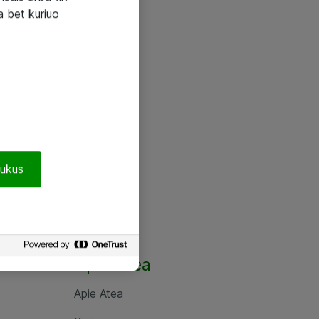
a bet kuriuo
pukus
Apie Atea
Apie Atea