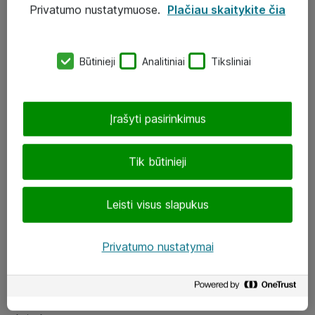
Privatumo nustatymuose.
Plačiau skaitykite čia
UAB „ATEA“
eShop@atea.lt
Būtinieji
Analitiniai
Tiksliniai
J. Rutkausko g. 6, Vilnius
Atea kontaktai
Įrašyti pasirinkimus
Aplankykite mus
Tik būtinieji
LinkedIn
Leisti visus slapukus
Facebook
Renginiai
Privatumo nustatymai
Apie Atea