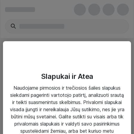
Slapukai ir Atea
Sprendimai ir paslaugos
Naudojame pirmosios ir trečiosios šalies slapukus
siekdami pagerinti vartotojo patirtį, analizuoti srautą
Paslaugos
ir teikti suasmenintus skelbimus. Privalomi slapukai
Sprendimai
visada įjungti ir nereikalauja Jūsų sutikimo, nes jie yra
būtini mūsų svetainei. Galite sutikti su visais arba tik
Įgyvendinti projektai
privalomais slapukais ir valdyti savo pasirinkimus
Atea ekspertų patarimai verslui
spustelėdami žemiau, arba bet kuriuo metu