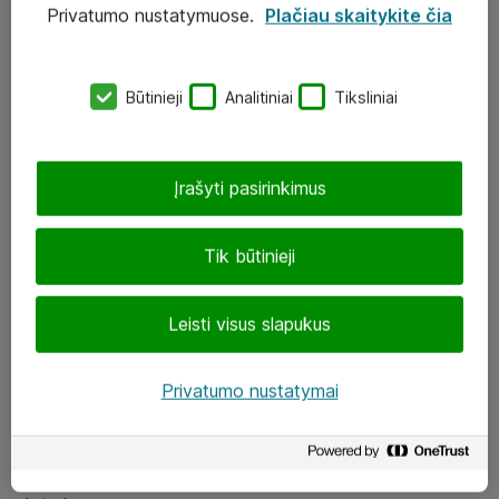
Privatumo nustatymuose.
Plačiau skaitykite čia
UAB „ATEA“
eShop@atea.lt
Būtinieji
Analitiniai
Tiksliniai
J. Rutkausko g. 6, Vilnius
Atea kontaktai
Įrašyti pasirinkimus
Aplankykite mus
Tik būtinieji
LinkedIn
Leisti visus slapukus
Facebook
Renginiai
Privatumo nustatymai
Apie Atea