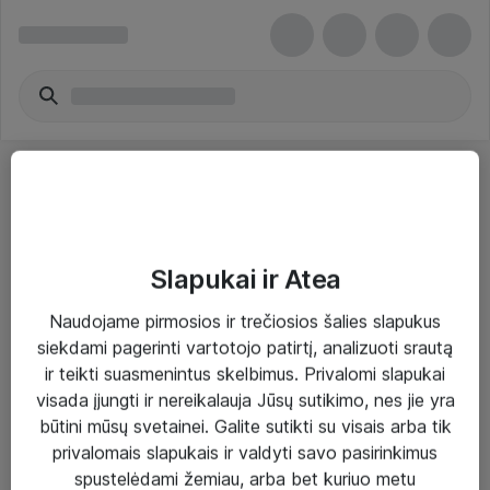
Slapukai ir Atea
Sprendimai ir paslaugos
Naudojame pirmosios ir trečiosios šalies slapukus
siekdami pagerinti vartotojo patirtį, analizuoti srautą
Paslaugos
ir teikti suasmenintus skelbimus. Privalomi slapukai
Sprendimai
visada įjungti ir nereikalauja Jūsų sutikimo, nes jie yra
būtini mūsų svetainei. Galite sutikti su visais arba tik
Įgyvendinti projektai
privalomais slapukais ir valdyti savo pasirinkimus
Atea ekspertų patarimai verslui
spustelėdami žemiau, arba bet kuriuo metu