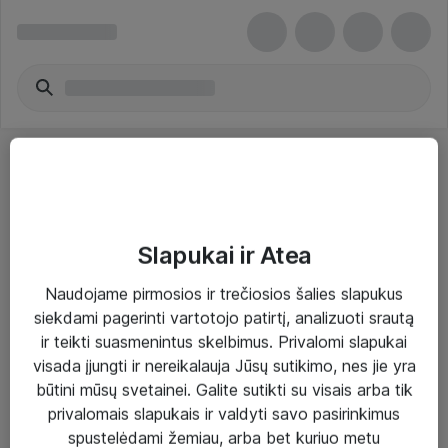
Slapukai ir Atea
Sprendimai ir paslaugos
Naudojame pirmosios ir trečiosios šalies slapukus
siekdami pagerinti vartotojo patirtį, analizuoti srautą
Paslaugos
ir teikti suasmenintus skelbimus. Privalomi slapukai
Sprendimai
visada įjungti ir nereikalauja Jūsų sutikimo, nes jie yra
būtini mūsų svetainei. Galite sutikti su visais arba tik
Įgyvendinti projektai
privalomais slapukais ir valdyti savo pasirinkimus
Atea ekspertų patarimai verslui
spustelėdami žemiau, arba bet kuriuo metu