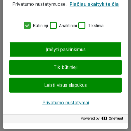
Privatumo nustatymuose.
Plačiau skaitykite čia
UAB „ATEA“
eShop@atea.lt
Būtinieji
Analitiniai
Tiksliniai
J. Rutkausko g. 6, Vilnius
Atea kontaktai
Įrašyti pasirinkimus
Aplankykite mus
Tik būtinieji
LinkedIn
Leisti visus slapukus
Facebook
Renginiai
Privatumo nustatymai
Apie Atea