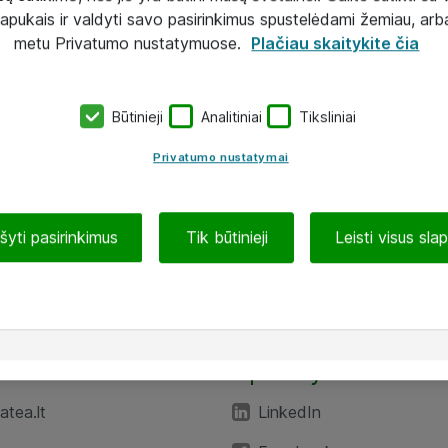
lapukais ir valdyti savo pasirinkimus spustelėdami žemiau, arb
metu Privatumo nustatymuose.
Plačiau skaitykite čia
Būtinieji
Analitiniai
Tiksliniai
Privatumo nustatymai
ašyti pasirinkimus
Tik būtinieji
Leisti visus sla
TEA“
Aplankykite mus
tea.lt
LinkedIn