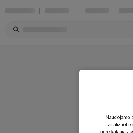
Naudojame pir
analizuoti s
nereikalauja Jūs