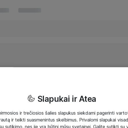
Slapukai ir Atea
mosios ir trečiosios šalies slapukus siekdami pagerinti vartot
rautą ir teikti suasmenintus skelbimus. Privalomi slapukai visada
ų sutikimo, nes jie yra būtini mūsų svetainei. Galite sutikti su 