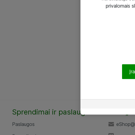
privalomais s
Įr
Sprendimai ir paslaugos
UAB „A
Paslaugos
eShop@a