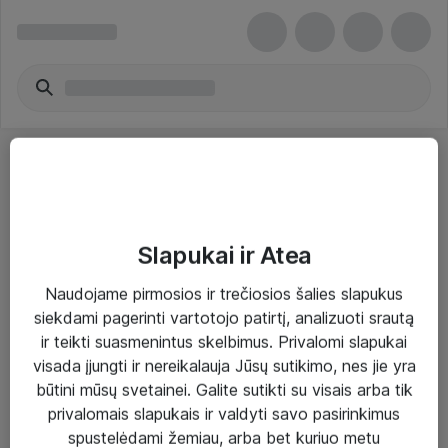
Slapukai ir Atea
Sprendimai ir paslaugos
Naudojame pirmosios ir trečiosios šalies slapukus
siekdami pagerinti vartotojo patirtį, analizuoti srautą
Paslaugos
ir teikti suasmenintus skelbimus. Privalomi slapukai
Sprendimai
visada įjungti ir nereikalauja Jūsų sutikimo, nes jie yra
būtini mūsų svetainei. Galite sutikti su visais arba tik
Įgyvendinti projektai
privalomais slapukais ir valdyti savo pasirinkimus
Atea ekspertų patarimai verslui
spustelėdami žemiau, arba bet kuriuo metu