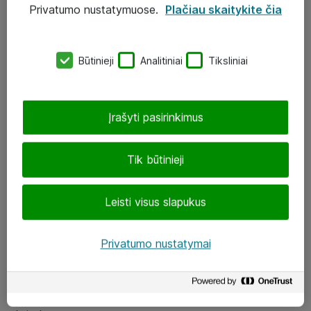
Privatumo nustatymuose.
Plačiau skaitykite čia
UAB „ATEA“
eShop@atea.lt
Būtinieji
Analitiniai
Tiksliniai
J. Rutkausko g. 6, Vilnius
Atea kontaktai
Įrašyti pasirinkimus
Aplankykite mus
Tik būtinieji
LinkedIn
Leisti visus slapukus
Facebook
Renginiai
Privatumo nustatymai
Apie Atea