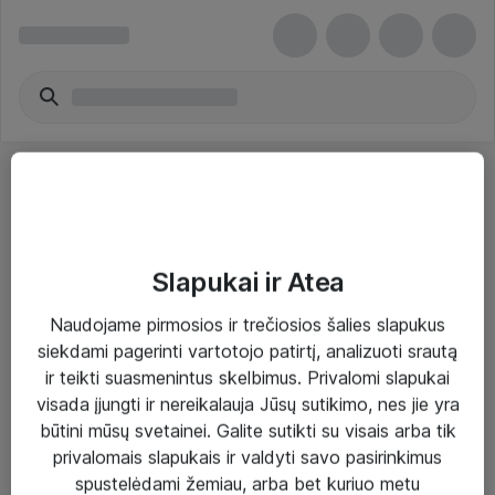
Slapukai ir Atea
Sprendimai ir paslaugos
Naudojame pirmosios ir trečiosios šalies slapukus
siekdami pagerinti vartotojo patirtį, analizuoti srautą
Paslaugos
ir teikti suasmenintus skelbimus. Privalomi slapukai
Sprendimai
visada įjungti ir nereikalauja Jūsų sutikimo, nes jie yra
būtini mūsų svetainei. Galite sutikti su visais arba tik
Įgyvendinti projektai
privalomais slapukais ir valdyti savo pasirinkimus
Atea ekspertų patarimai verslui
spustelėdami žemiau, arba bet kuriuo metu