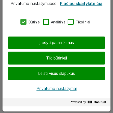
Privatumo nustatymuose.
Plačiau skaitykite čia
UAB „ATEA“
eShop@atea.lt
Būtinieji
Analitiniai
Tiksliniai
J. Rutkausko g. 6, Vilnius
Atea kontaktai
Įrašyti pasirinkimus
Aplankykite mus
Tik būtinieji
LinkedIn
Leisti visus slapukus
Facebook
Renginiai
Privatumo nustatymai
Apie Atea