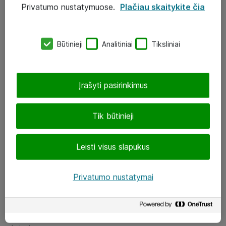
Privatumo nustatymuose.
Plačiau skaitykite čia
UAB „ATEA“
eShop@atea.lt
Būtinieji
Analitiniai
Tiksliniai
J. Rutkausko g. 6, Vilnius
Atea kontaktai
Įrašyti pasirinkimus
Aplankykite mus
Tik būtinieji
LinkedIn
Leisti visus slapukus
Facebook
Renginiai
Privatumo nustatymai
Apie Atea