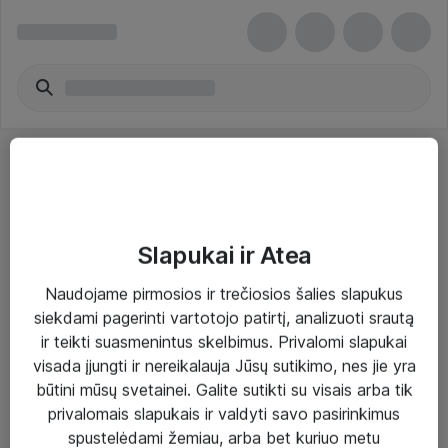
Slapukai ir Atea
Sprendimai ir paslaugos
Naudojame pirmosios ir trečiosios šalies slapukus
siekdami pagerinti vartotojo patirtį, analizuoti srautą
Paslaugos
ir teikti suasmenintus skelbimus. Privalomi slapukai
Sprendimai
visada įjungti ir nereikalauja Jūsų sutikimo, nes jie yra
būtini mūsų svetainei. Galite sutikti su visais arba tik
Įgyvendinti projektai
privalomais slapukais ir valdyti savo pasirinkimus
Atea ekspertų patarimai verslui
spustelėdami žemiau, arba bet kuriuo metu