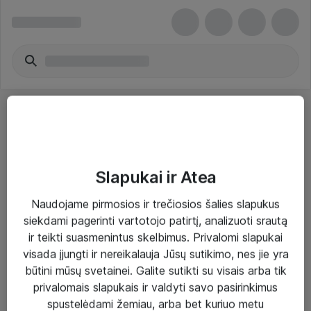
Slapukai ir Atea
Sprendimai ir paslaugos
Naudojame pirmosios ir trečiosios šalies slapukus
siekdami pagerinti vartotojo patirtį, analizuoti srautą
Paslaugos
ir teikti suasmenintus skelbimus. Privalomi slapukai
Sprendimai
visada įjungti ir nereikalauja Jūsų sutikimo, nes jie yra
būtini mūsų svetainei. Galite sutikti su visais arba tik
Įgyvendinti projektai
privalomais slapukais ir valdyti savo pasirinkimus
Atea ekspertų patarimai verslui
spustelėdami žemiau, arba bet kuriuo metu