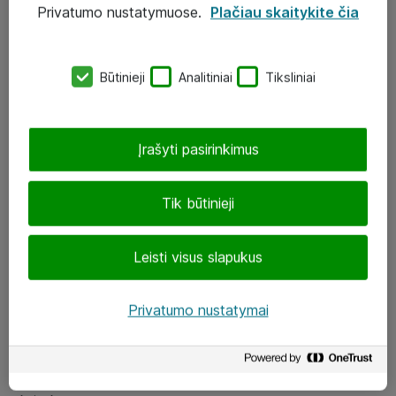
Privatumo nustatymuose.
Plačiau skaitykite čia
UAB „ATEA“
eShop@atea.lt
Būtinieji
Analitiniai
Tiksliniai
J. Rutkausko g. 6, Vilnius
Atea kontaktai
Įrašyti pasirinkimus
Aplankykite mus
Tik būtinieji
LinkedIn
Leisti visus slapukus
Facebook
Renginiai
Privatumo nustatymai
Apie Atea