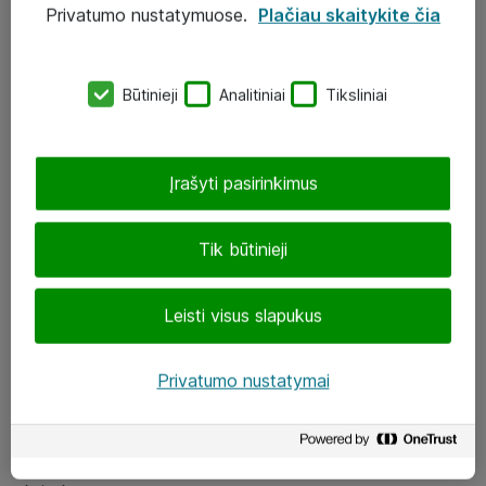
Privatumo nustatymuose.
Plačiau skaitykite čia
UAB „ATEA“
eShop@atea.lt
Būtinieji
Analitiniai
Tiksliniai
J. Rutkausko g. 6, Vilnius
Atea kontaktai
Įrašyti pasirinkimus
Aplankykite mus
Tik būtinieji
LinkedIn
Leisti visus slapukus
Facebook
Renginiai
Privatumo nustatymai
Apie Atea