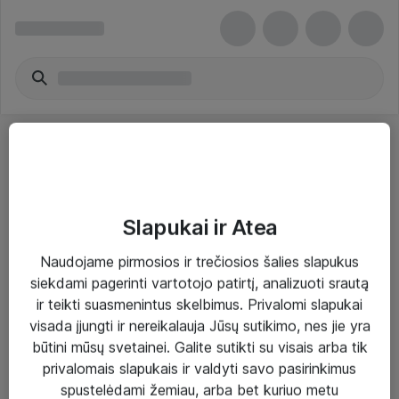
Slapukai ir Atea
Sprendimai ir paslaugos
Naudojame pirmosios ir trečiosios šalies slapukus
siekdami pagerinti vartotojo patirtį, analizuoti srautą
Paslaugos
ir teikti suasmenintus skelbimus. Privalomi slapukai
Sprendimai
visada įjungti ir nereikalauja Jūsų sutikimo, nes jie yra
būtini mūsų svetainei. Galite sutikti su visais arba tik
Įgyvendinti projektai
privalomais slapukais ir valdyti savo pasirinkimus
Atea ekspertų patarimai verslui
spustelėdami žemiau, arba bet kuriuo metu