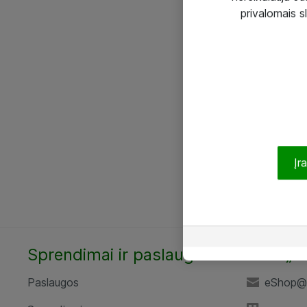
privalomais s
Įr
Sprendimai ir paslaugos
UAB „A
Paslaugos
eShop@a