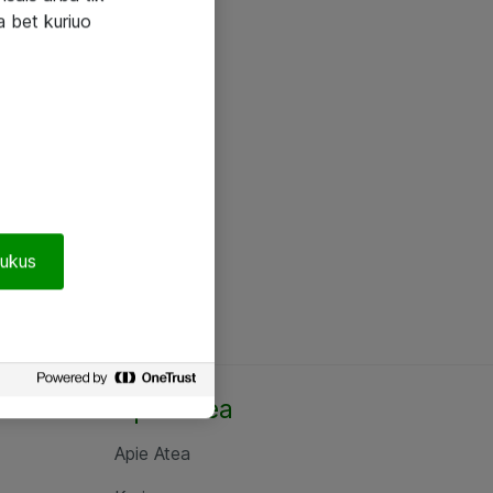
a bet kuriuo
pukus
Apie Atea
Apie Atea