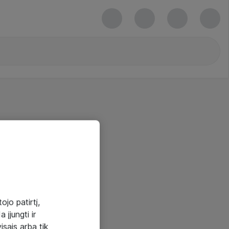
ojo patirtį,
 įjungti ir
visais arba tik