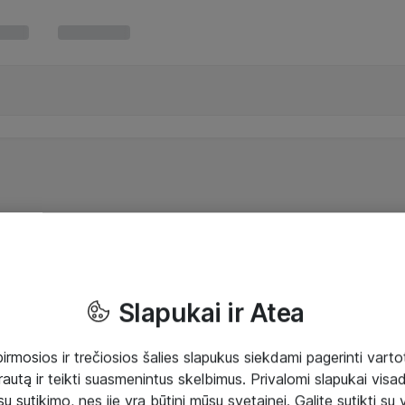
Slapukai ir Atea
mosios ir trečiosios šalies slapukus siekdami pagerinti vartot
rautą ir teikti suasmenintus skelbimus. Privalomi slapukai visada
ų sutikimo, nes jie yra būtini mūsų svetainei. Galite sutikti su 