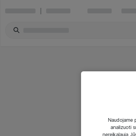
Naudojame pir
analizuoti s
nereikalauja Jūs