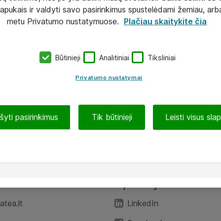
lapukais ir valdyti savo pasirinkimus spustelėdami žemiau, arb
metu Privatumo nustatymuose.
Plačiau skaitykite čia
Būtinieji
Analitiniai
Tiksliniai
Privatumo nustatymai
ašyti pasirinkimus
Tik būtinieji
Leisti visus sla
TEA“
Aplankykite mus
tea.lt
LinkedIn