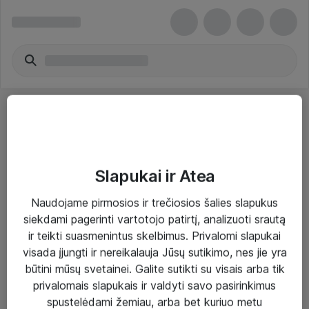
Slapukai ir Atea
Sprendimai ir paslaugos
Naudojame pirmosios ir trečiosios šalies slapukus
siekdami pagerinti vartotojo patirtį, analizuoti srautą
Paslaugos
ir teikti suasmenintus skelbimus. Privalomi slapukai
Sprendimai
visada įjungti ir nereikalauja Jūsų sutikimo, nes jie yra
būtini mūsų svetainei. Galite sutikti su visais arba tik
Įgyvendinti projektai
privalomais slapukais ir valdyti savo pasirinkimus
Atea ekspertų patarimai verslui
spustelėdami žemiau, arba bet kuriuo metu