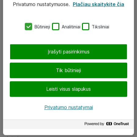
Privatumo nustatymuose.
Plačiau skaitykite čia
UAB „ATEA“
eShop@atea.lt
Būtinieji
Analitiniai
Tiksliniai
J. Rutkausko g. 6, Vilnius
Atea kontaktai
Įrašyti pasirinkimus
Aplankykite mus
Tik būtinieji
LinkedIn
Leisti visus slapukus
Facebook
Renginiai
Privatumo nustatymai
Apie Atea