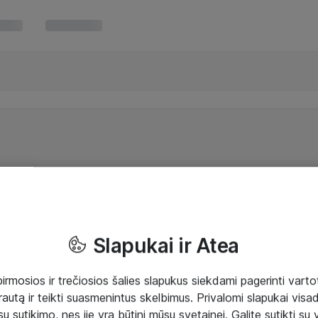
Slapukai ir Atea
mosios ir trečiosios šalies slapukus siekdami pagerinti vartot
rautą ir teikti suasmenintus skelbimus. Privalomi slapukai visada
ų sutikimo, nes jie yra būtini mūsų svetainei. Galite sutikti su 