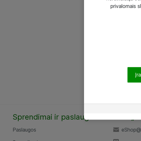
privalomais s
Įr
Sprendimai ir paslaugos
UAB „A
Paslaugos
eShop@a