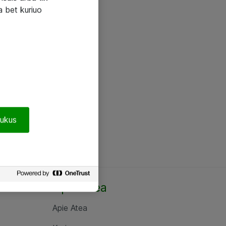
a bet kuriuo
pukus
Apie Atea
Apie Atea