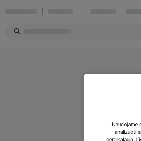
Naudojame pir
analizuoti s
nereikalauja Jūs