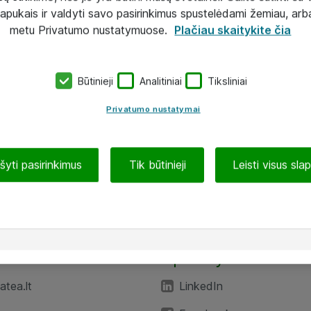
lapukais ir valdyti savo pasirinkimus spustelėdami žemiau, arb
metu Privatumo nustatymuose.
Plačiau skaitykite čia
Būtinieji
Analitiniai
Tiksliniai
Privatumo nustatymai
ašyti pasirinkimus
Tik būtinieji
Leisti visus sla
TEA“
Aplankykite mus
tea.lt
LinkedIn