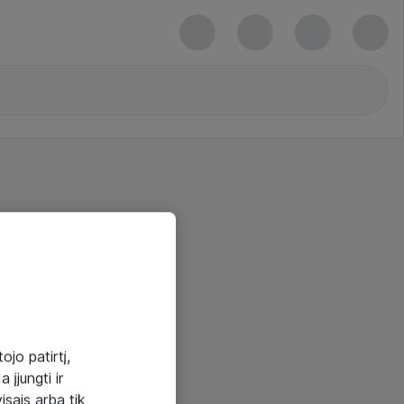
ojo patirtį,
 įjungti ir
visais arba tik