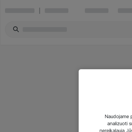
Naudojame pir
analizuoti s
nereikalauja Jūs