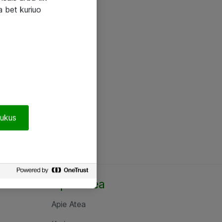
a bet kuriuo
pukus
Apie Atea
Apie Atea