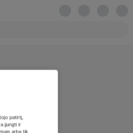
ojo patirtį,
 įjungti ir
visais arba tik