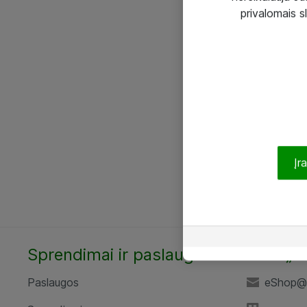
privalomais s
Įr
Sprendimai ir paslaugos
UAB „A
Paslaugos
eShop@a