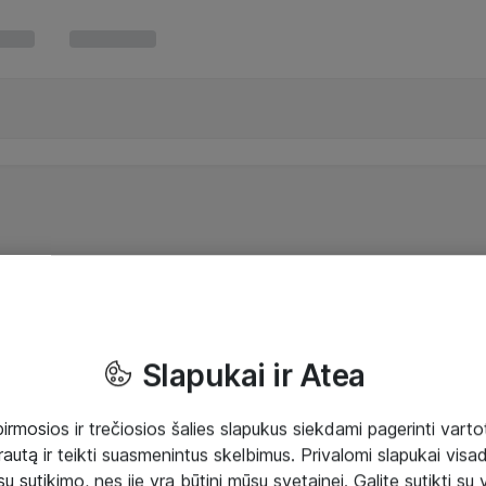
Slapukai ir Atea
mosios ir trečiosios šalies slapukus siekdami pagerinti vartot
rautą ir teikti suasmenintus skelbimus. Privalomi slapukai visada
ų sutikimo, nes jie yra būtini mūsų svetainei. Galite sutikti su 