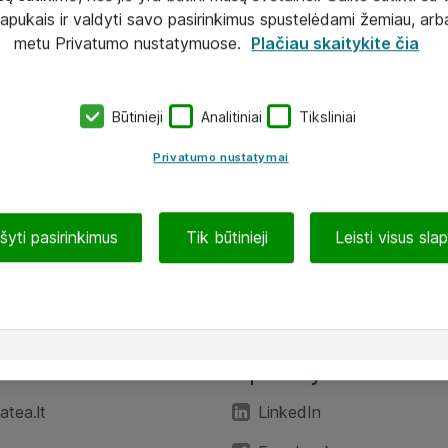
lapukais ir valdyti savo pasirinkimus spustelėdami žemiau, arb
metu Privatumo nustatymuose.
Plačiau skaitykite čia
Būtinieji
Analitiniai
Tiksliniai
Privatumo nustatymai
ašyti pasirinkimus
Tik būtinieji
Leisti visus sla
TEA“
Aplankykite mus
tea.lt
LinkedIn