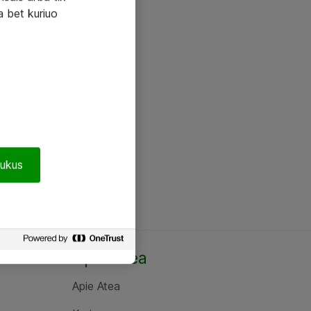
a bet kuriuo
pukus
Apie Atea
Apie Atea