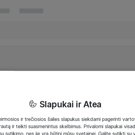
Slapukai ir Atea
mosios ir trečiosios šalies slapukus siekdami pagerinti vartot
rautą ir teikti suasmenintus skelbimus. Privalomi slapukai visada
ų sutikimo, nes jie yra būtini mūsų svetainei. Galite sutikti su 