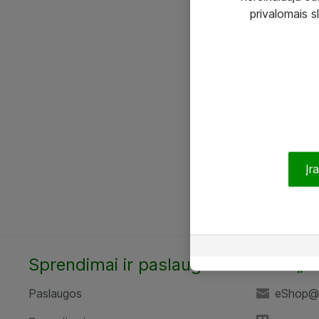
privalomais s
Įr
Sprendimai ir paslaugos
UAB „A
Paslaugos
eShop@a