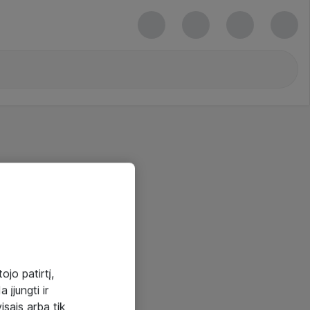
ojo patirtį,
 įjungti ir
visais arba tik