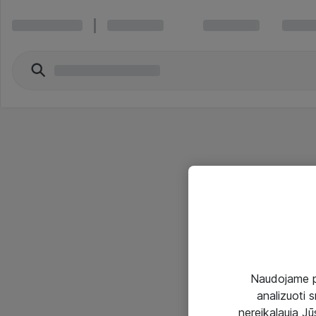
Naudojame pir
analizuoti s
nereikalauja Jūs