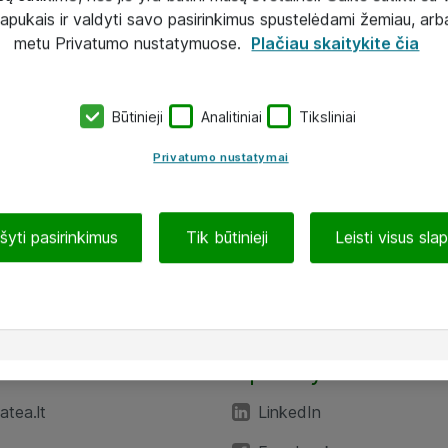
lapukais ir valdyti savo pasirinkimus spustelėdami žemiau, arb
metu Privatumo nustatymuose.
Plačiau skaitykite čia
Būtinieji
Analitiniai
Tiksliniai
Privatumo nustatymai
ašyti pasirinkimus
Tik būtinieji
Leisti visus sla
TEA“
Aplankykite mus
tea.lt
LinkedIn