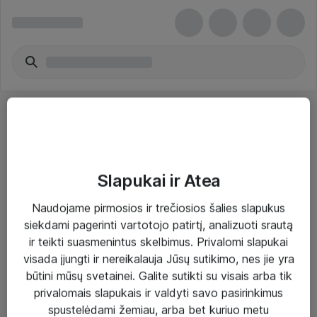
Slapukai ir Atea
Sprendimai ir paslaugos
Naudojame pirmosios ir trečiosios šalies slapukus
siekdami pagerinti vartotojo patirtį, analizuoti srautą
Paslaugos
ir teikti suasmenintus skelbimus. Privalomi slapukai
Sprendimai
visada įjungti ir nereikalauja Jūsų sutikimo, nes jie yra
būtini mūsų svetainei. Galite sutikti su visais arba tik
Įgyvendinti projektai
privalomais slapukais ir valdyti savo pasirinkimus
Atea ekspertų patarimai verslui
spustelėdami žemiau, arba bet kuriuo metu