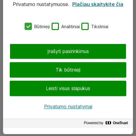
Privatumo nustatymuose.
Plačiau skaitykite čia
UAB „ATEA“
eShop@atea.lt
Būtinieji
Analitiniai
Tiksliniai
J. Rutkausko g. 6, Vilnius
Atea kontaktai
Įrašyti pasirinkimus
Aplankykite mus
Tik būtinieji
LinkedIn
Leisti visus slapukus
Facebook
Renginiai
Privatumo nustatymai
Apie Atea