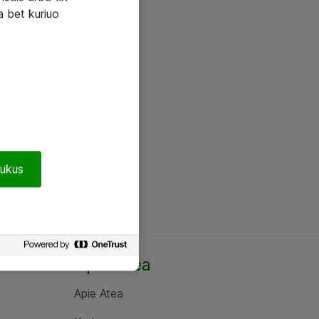
a bet kuriuo
pukus
Apie Atea
Apie Atea