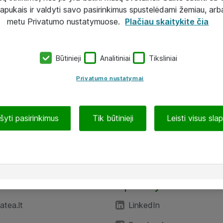
lapukais ir valdyti savo pasirinkimus spustelėdami žemiau, arb
metu Privatumo nustatymuose.
Plačiau skaitykite čia
Būtinieji
Analitiniai
Tiksliniai
Privatumo nustatymai
ašyti pasirinkimus
Tik būtinieji
Leisti visus sla
TEA“
Aplankykite mus
tea.lt
LinkedIn