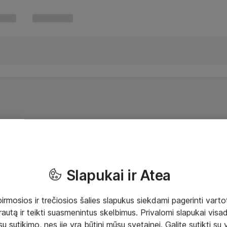
Slapukai ir Atea
mosios ir trečiosios šalies slapukus siekdami pagerinti vartot
rautą ir teikti suasmenintus skelbimus. Privalomi slapukai visada
ų sutikimo, nes jie yra būtini mūsų svetainei. Galite sutikti su 