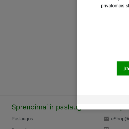
privalomais s
Įr
Sprendimai ir paslaugos
UAB „A
Paslaugos
eShop@a