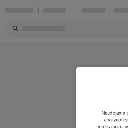
Naudojame pir
analizuoti s
nereikalauja Jūs