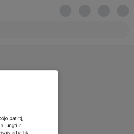
ojo patirtį,
 įjungti ir
visais arba tik