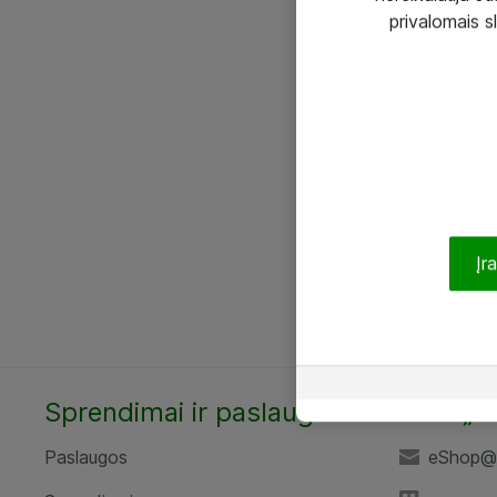
privalomais s
Įr
Sprendimai ir paslaugos
UAB „A
Paslaugos
eShop@a