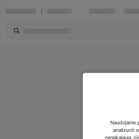
Naudojame pir
analizuoti s
nereikalauja Jūs