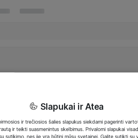
Slapukai ir Atea
mosios ir trečiosios šalies slapukus siekdami pagerinti vartot
rautą ir teikti suasmenintus skelbimus. Privalomi slapukai visada
ų sutikimo, nes jie yra būtini mūsų svetainei. Galite sutikti su 