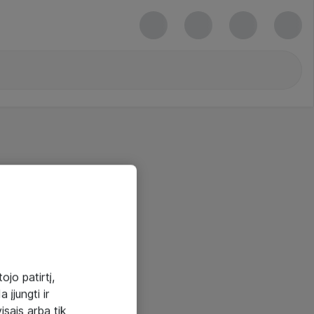
ojo patirtį,
 įjungti ir
visais arba tik