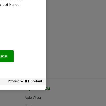
a bet kuriuo
pukus
Apie Atea
Apie Atea