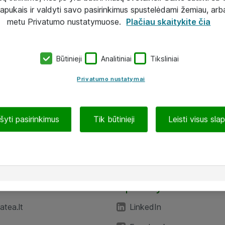
lapukais ir valdyti savo pasirinkimus spustelėdami žemiau, arb
metu Privatumo nustatymuose.
Plačiau skaitykite čia
Būtinieji
Analitiniai
Tiksliniai
Privatumo nustatymai
ašyti pasirinkimus
Tik būtinieji
Leisti visus sla
TEA“
Aplankykite mus
tea.lt
LinkedIn