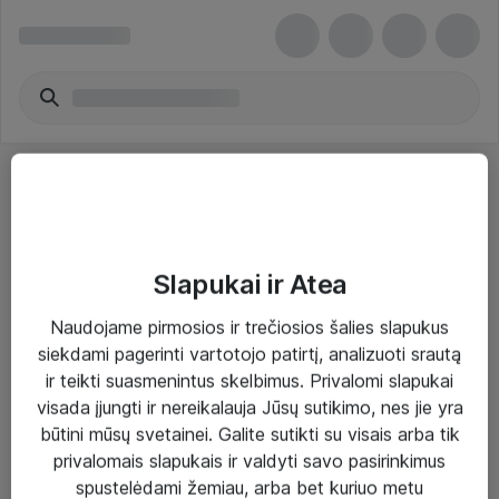
Slapukai ir Atea
Sprendimai ir paslaugos
Naudojame pirmosios ir trečiosios šalies slapukus
siekdami pagerinti vartotojo patirtį, analizuoti srautą
Paslaugos
ir teikti suasmenintus skelbimus. Privalomi slapukai
Sprendimai
visada įjungti ir nereikalauja Jūsų sutikimo, nes jie yra
būtini mūsų svetainei. Galite sutikti su visais arba tik
Įgyvendinti projektai
privalomais slapukais ir valdyti savo pasirinkimus
Atea ekspertų patarimai verslui
spustelėdami žemiau, arba bet kuriuo metu