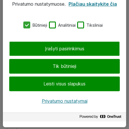
Privatumo nustatymuose.
Plačiau skaitykite čia
UAB „ATEA“
eShop@atea.lt
Būtinieji
Analitiniai
Tiksliniai
J. Rutkausko g. 6, Vilnius
Atea kontaktai
Įrašyti pasirinkimus
Aplankykite mus
Tik būtinieji
LinkedIn
Leisti visus slapukus
Facebook
Renginiai
Privatumo nustatymai
Apie Atea