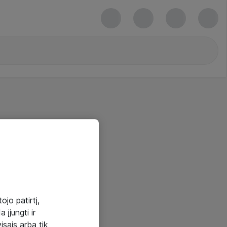
ojo patirtį,
 įjungti ir
visais arba tik