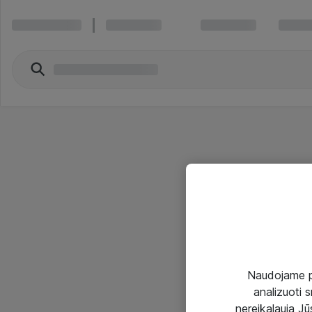
Naudojame pir
analizuoti s
nereikalauja Jūs