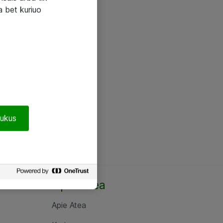
a bet kuriuo
pukus
Apie Atea
Apie Atea