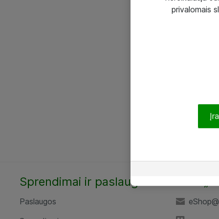
privalomais s
Įr
Sprendimai ir paslaugos
UAB „A
Paslaugos
eShop@a