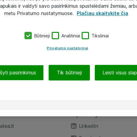
lapukais ir valdyti savo pasirinkimus spustelėdami žemiau, arb
metu Privatumo nustatymuose.
Plačiau skaitykite čia
Būtinieji
Analitiniai
Tiksliniai
Privatumo nustatymai
ašyti pasirinkimus
Tik būtinieji
Leisti visus sla
TEA“
Aplankykite mus
tea.lt
LinkedIn