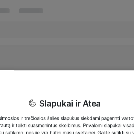
Slapukai ir Atea
mosios ir trečiosios šalies slapukus siekdami pagerinti vartot
rautą ir teikti suasmenintus skelbimus. Privalomi slapukai visada
ų sutikimo, nes jie yra būtini mūsų svetainei. Galite sutikti su 