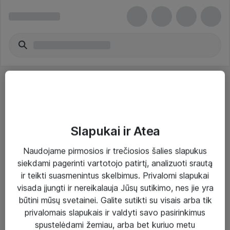
Slapukai ir Atea
Sprendimai ir paslaugos
Naudojame pirmosios ir trečiosios šalies slapukus
siekdami pagerinti vartotojo patirtį, analizuoti srautą
Paslaugos
ir teikti suasmenintus skelbimus. Privalomi slapukai
Sprendimai
visada įjungti ir nereikalauja Jūsų sutikimo, nes jie yra
būtini mūsų svetainei. Galite sutikti su visais arba tik
Įgyvendinti projektai
privalomais slapukais ir valdyti savo pasirinkimus
Atea ekspertų patarimai verslui
spustelėdami žemiau, arba bet kuriuo metu