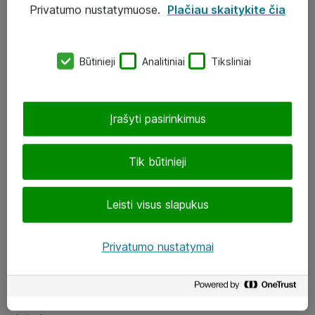
Privatumo nustatymuose.
Plačiau skaitykite čia
UAB „ATEA“
eShop@atea.lt
Būtinieji
Analitiniai
Tiksliniai
J. Rutkausko g. 6, Vilnius
Atea kontaktai
Įrašyti pasirinkimus
Aplankykite mus
Tik būtinieji
LinkedIn
Leisti visus slapukus
Facebook
Renginiai
Privatumo nustatymai
Apie Atea