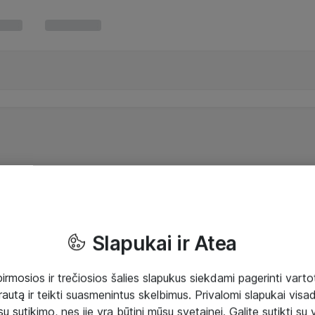
Slapukai ir Atea
mosios ir trečiosios šalies slapukus siekdami pagerinti vartot
rautą ir teikti suasmenintus skelbimus. Privalomi slapukai visada
ų sutikimo, nes jie yra būtini mūsų svetainei. Galite sutikti su 