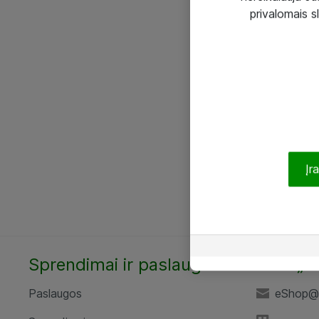
privalomais s
Įr
Sprendimai ir paslaugos
UAB „A
Paslaugos
eShop@a