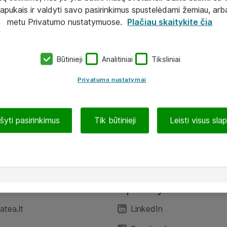
lapukais ir valdyti savo pasirinkimus spustelėdami žemiau, arb
metu Privatumo nustatymuose.
Plačiau skaitykite čia
Būtinieji
Analitiniai
Tiksliniai
Privatumo nustatymai
ašyti pasirinkimus
Tik būtinieji
Leisti visus sla
TEA“
Aplankykite mus
tea.lt
LinkedIn