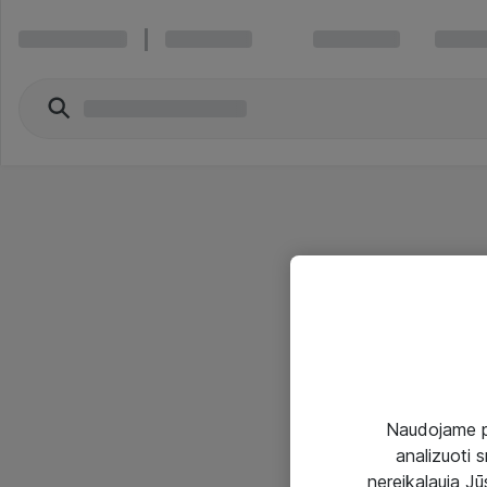
Naudojame pir
analizuoti s
nereikalauja Jūs