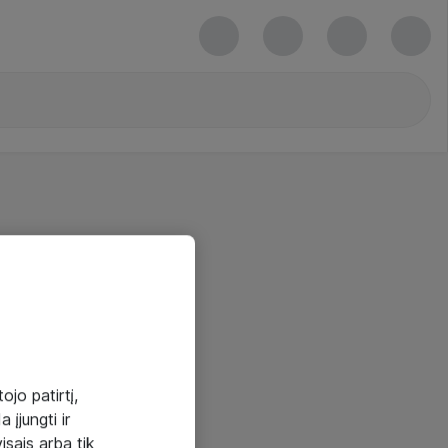
ojo patirtį,
 įjungti ir
visais arba tik