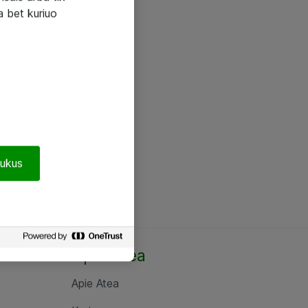
a bet kuriuo
pukus
Apie Atea
Apie Atea