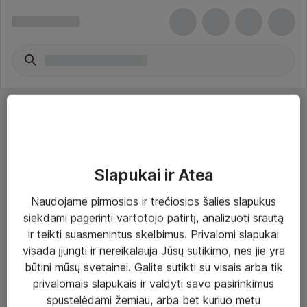
Slapukai ir Atea
Sprendimai ir paslaugos
Naudojame pirmosios ir trečiosios šalies slapukus
siekdami pagerinti vartotojo patirtį, analizuoti srautą
Paslaugos
ir teikti suasmenintus skelbimus. Privalomi slapukai
Sprendimai
visada įjungti ir nereikalauja Jūsų sutikimo, nes jie yra
būtini mūsų svetainei. Galite sutikti su visais arba tik
Įgyvendinti projektai
privalomais slapukais ir valdyti savo pasirinkimus
Atea ekspertų patarimai verslui
spustelėdami žemiau, arba bet kuriuo metu