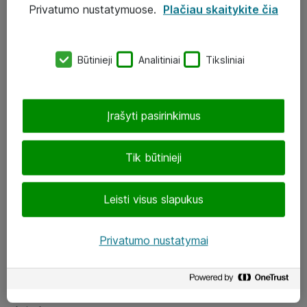
Privatumo nustatymuose.
Plačiau skaitykite čia
UAB „ATEA“
eShop@atea.lt
Būtinieji
Analitiniai
Tiksliniai
J. Rutkausko g. 6, Vilnius
Atea kontaktai
Įrašyti pasirinkimus
Aplankykite mus
Tik būtinieji
LinkedIn
Leisti visus slapukus
Facebook
Renginiai
Privatumo nustatymai
Apie Atea