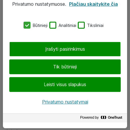
Privatumo nustatymuose.
Plačiau skaitykite čia
UAB „ATEA“
eShop@atea.lt
Būtinieji
Analitiniai
Tiksliniai
J. Rutkausko g. 6, Vilnius
Atea kontaktai
Įrašyti pasirinkimus
Aplankykite mus
Tik būtinieji
LinkedIn
Leisti visus slapukus
Facebook
Renginiai
Privatumo nustatymai
Apie Atea