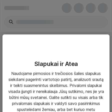
Slapukai ir Atea
Sprendimai ir paslaugos
Naudojame pirmosios ir trečiosios šalies slapukus
siekdami pagerinti vartotojo patirtį, analizuoti srautą
Paslaugos
ir teikti suasmenintus skelbimus. Privalomi slapukai
Sprendimai
visada įjungti ir nereikalauja Jūsų sutikimo, nes jie yra
būtini mūsų svetainei. Galite sutikti su visais arba tik
Įgyvendinti projektai
privalomais slapukais ir valdyti savo pasirinkimus
Atea ekspertų patarimai verslui
spustelėdami žemiau, arba bet kuriuo metu