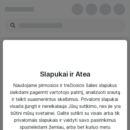
Slapukai ir Atea
Sprendimai ir paslaugos
Naudojame pirmosios ir trečiosios šalies slapukus
siekdami pagerinti vartotojo patirtį, analizuoti srautą
Paslaugos
ir teikti suasmenintus skelbimus. Privalomi slapukai
Sprendimai
visada įjungti ir nereikalauja Jūsų sutikimo, nes jie yra
būtini mūsų svetainei. Galite sutikti su visais arba tik
Įgyvendinti projektai
privalomais slapukais ir valdyti savo pasirinkimus
Atea ekspertų patarimai verslui
spustelėdami žemiau, arba bet kuriuo metu