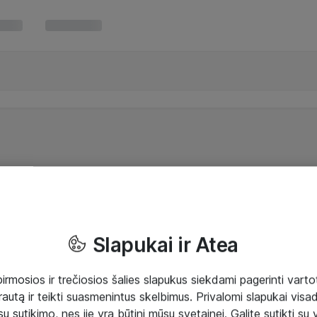
Slapukai ir Atea
mosios ir trečiosios šalies slapukus siekdami pagerinti vartot
rautą ir teikti suasmenintus skelbimus. Privalomi slapukai visada
ų sutikimo, nes jie yra būtini mūsų svetainei. Galite sutikti su 