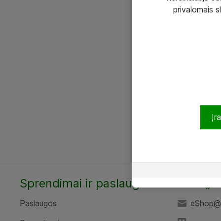
privalomais s
Įr
Sprendimai ir paslaugos
UAB „A
Paslaugos
eShop@a