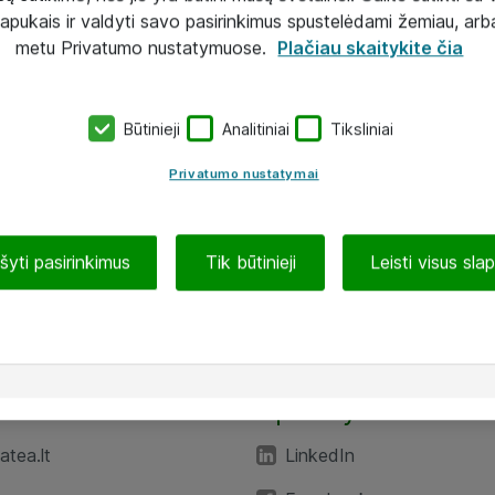
lapukais ir valdyti savo pasirinkimus spustelėdami žemiau, arb
metu Privatumo nustatymuose.
Plačiau skaitykite čia
Būtinieji
Analitiniai
Tiksliniai
Privatumo nustatymai
ašyti pasirinkimus
Tik būtinieji
Leisti visus sla
TEA“
Aplankykite mus
tea.lt
LinkedIn