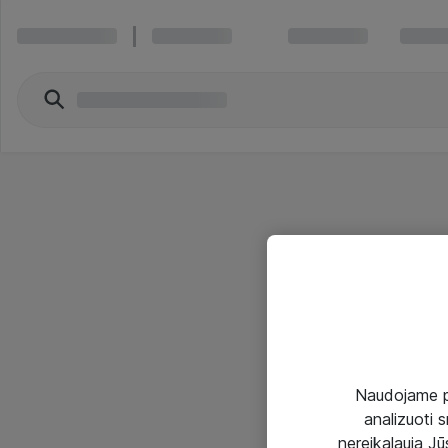
Naudojame pir
analizuoti s
nereikalauja Jūs