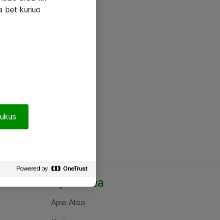
a bet kuriuo
pukus
Apie Atea
Apie Atea