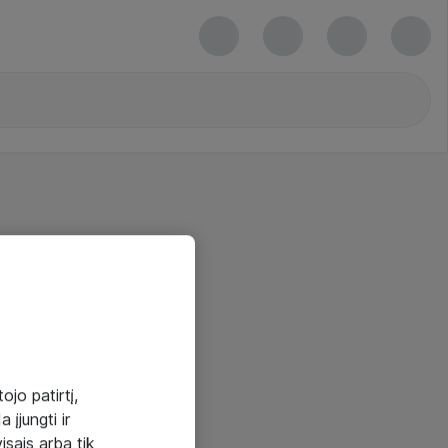
ojo patirtį,
 įjungti ir
visais arba tik