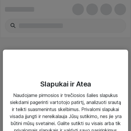
Žaidimų konsolių priedai - Logitech
Slapukai ir Atea
Naudojame pirmosios ir trečiosios šalies slapukus
Sprendimai ir paslaugos
siekdami pagerinti vartotojo patirtį, analizuoti srautą
ir teikti suasmenintus skelbimus. Privalomi slapukai
Paslaugos
visada įjungti ir nereikalauja Jūsų sutikimo, nes jie yra
Sprendimai
būtini mūsų svetainei. Galite sutikti su visais arba tik
privalomais slapukais ir valdyti savo pasirinkimus