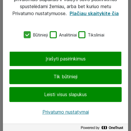
Įgyvendinti projektai
spustelėdami žemiau, arba bet kuriuo metu
Atea ekspertų patarimai verslui
Privatumo nustatymuose.
Plačiau skaitykite čia
UAB „ATEA“
Būtinieji
Analitiniai
Tiksliniai
eShop@atea.lt
J. Rutkausko g. 6, Vilnius
Įrašyti pasirinkimus
Atea kontaktai
Tik būtinieji
Aplankykite mus
Leisti visus slapukus
LinkedIn
Facebook
Privatumo nustatymai
Renginiai