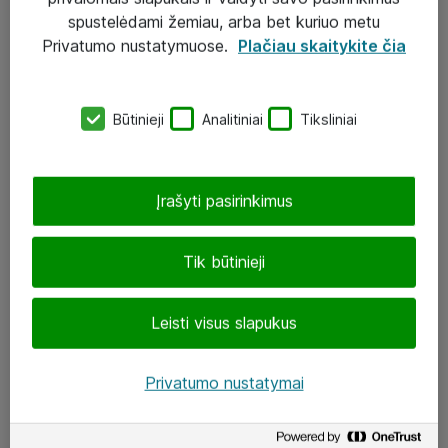
Įgyvendinti projektai
spustelėdami žemiau, arba bet kuriuo metu
Atea ekspertų patarimai verslui
Privatumo nustatymuose.
Plačiau skaitykite čia
UAB „ATEA“
Būtinieji
Analitiniai
Tiksliniai
eShop@atea.lt
J. Rutkausko g. 6, Vilnius
Įrašyti pasirinkimus
Atea kontaktai
Tik būtinieji
Aplankykite mus
Leisti visus slapukus
LinkedIn
Facebook
Privatumo nustatymai
Renginiai