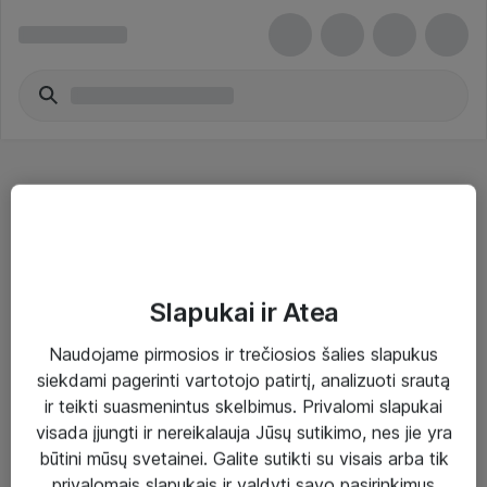
Žaidimų konsolių priedai - Logitech
Slapukai ir Atea
Naudojame pirmosios ir trečiosios šalies slapukus
Sprendimai ir paslaugos
siekdami pagerinti vartotojo patirtį, analizuoti srautą
ir teikti suasmenintus skelbimus. Privalomi slapukai
Paslaugos
visada įjungti ir nereikalauja Jūsų sutikimo, nes jie yra
Sprendimai
būtini mūsų svetainei. Galite sutikti su visais arba tik
privalomais slapukais ir valdyti savo pasirinkimus