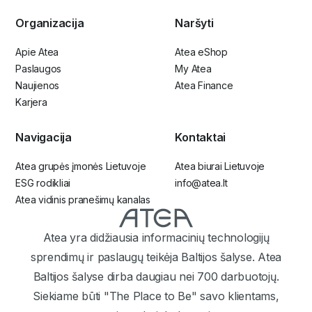
Organizacija
Naršyti
Apie Atea
Atea eShop
Paslaugos
My Atea
Naujienos
Atea Finance
Karjera
Navigacija
Kontaktai
Atea grupės įmonės Lietuvoje
Atea biurai Lietuvoje
ESG rodikliai
info@atea.lt
Atea vidinis pranešimų kanalas
Atea yra didžiausia informacinių technologijų
sprendimų ir paslaugų teikėja Baltijos šalyse. Atea
Baltijos šalyse dirba daugiau nei 700 darbuotojų.
Siekiame būti "The Place to Be" savo klientams,