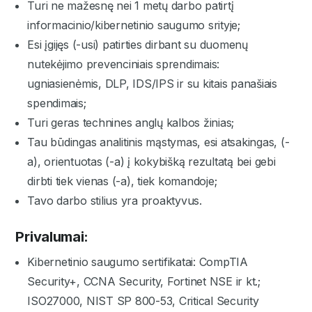
Turi ne mažesnę nei 1 metų darbo patirtį
informacinio/kibernetinio saugumo srityje;
Esi įgijęs (-usi) patirties dirbant su duomenų
nutekėjimo prevenciniais sprendimais:
ugniasienėmis, DLP, IDS/IPS ir su kitais panašiais
spendimais;
Turi geras technines anglų kalbos žinias;
Tau būdingas analitinis mąstymas, esi atsakingas, (-
a), orientuotas (-a) į kokybišką rezultatą bei gebi
dirbti tiek vienas (-a), tiek komandoje;
Tavo darbo stilius yra proaktyvus.
Privalumai:
Kibernetinio saugumo sertifikatai: CompTIA
Security+, CCNA Security, Fortinet NSE ir kt.;
ISO27000, NIST SP 800-53, Critical Security