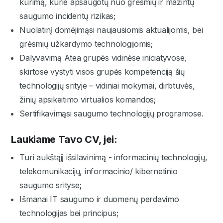
kūrimą, kurie apsaugotų nuo grėsmių ir mažintų
saugumo incidentų rizikas;
Nuolatinį domėjimąsi naujausiomis aktualijomis, bei
grėsmių užkardymo technologijomis;
Dalyvavimą Atea grupės vidinėse iniciatyvose,
skirtose vystyti visos grupės kompetenciją šių
technologijų srityje – vidiniai mokymai, dirbtuvės,
žinių apsikeitimo virtualios komandos;
Sertifikavimąsi saugumo technologijų programose.
Laukiame Tavo CV, jei:
Turi aukštąjį išsilavinimą - informacinių technologijų,
telekomunikacijų, informacinio/ kibernetinio
saugumo srityse;
Išmanai IT saugumo ir duomenų perdavimo
technologijas bei principus;