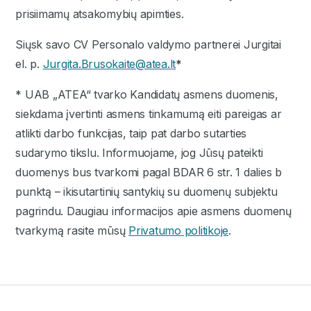
prisiimamų atsakomybių apimties.
Siųsk savo CV Personalo valdymo partnerei Jurgitai
el. p.
Jurgita.Brusokaite@atea.lt
*
* UAB „ATEA“ tvarko Kandidatų asmens duomenis,
siekdama įvertinti asmens tinkamumą eiti pareigas ar
atlikti darbo funkcijas, taip pat darbo sutarties
sudarymo tikslu. Informuojame, jog Jūsų pateikti
duomenys bus tvarkomi pagal BDAR 6 str. 1 dalies b
punktą – ikisutartinių santykių su duomenų subjektu
pagrindu. Daugiau informacijos apie asmens duomenų
tvarkymą rasite mūsų
Privatumo politikoje
.