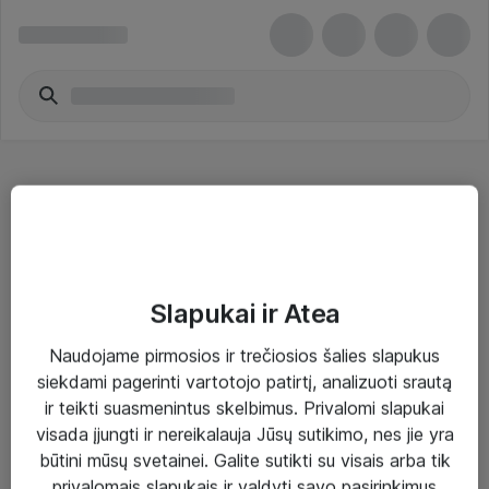
Iiyama
Slapukai ir Atea
Naudojame pirmosios ir trečiosios šalies slapukus
Sprendimai ir paslaugos
siekdami pagerinti vartotojo patirtį, analizuoti srautą
ir teikti suasmenintus skelbimus. Privalomi slapukai
Paslaugos
visada įjungti ir nereikalauja Jūsų sutikimo, nes jie yra
Sprendimai
būtini mūsų svetainei. Galite sutikti su visais arba tik
privalomais slapukais ir valdyti savo pasirinkimus