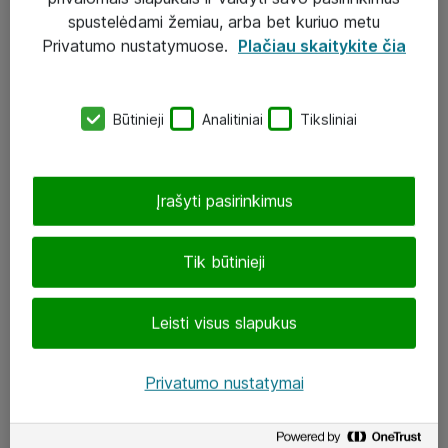
Įgyvendinti projektai
spustelėdami žemiau, arba bet kuriuo metu
Atea ekspertų patarimai verslui
Privatumo nustatymuose.
Plačiau skaitykite čia
UAB „ATEA“
Būtinieji
Analitiniai
Tiksliniai
eShop@atea.lt
J. Rutkausko g. 6, Vilnius
Įrašyti pasirinkimus
Atea kontaktai
Tik būtinieji
Aplankykite mus
Leisti visus slapukus
LinkedIn
Facebook
Privatumo nustatymai
Renginiai