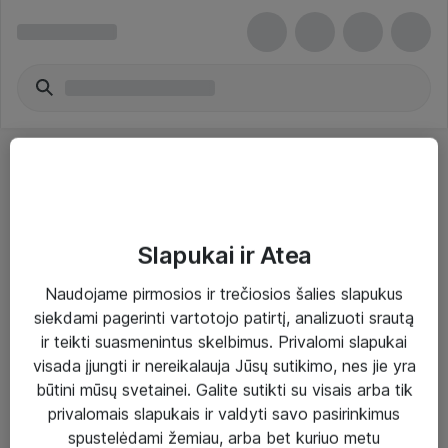
Slapukai ir Atea
Sprendimai ir paslaugos
Naudojame pirmosios ir trečiosios šalies slapukus
siekdami pagerinti vartotojo patirtį, analizuoti srautą
Paslaugos
ir teikti suasmenintus skelbimus. Privalomi slapukai
Sprendimai
visada įjungti ir nereikalauja Jūsų sutikimo, nes jie yra
būtini mūsų svetainei. Galite sutikti su visais arba tik
Įgyvendinti projektai
privalomais slapukais ir valdyti savo pasirinkimus
Atea ekspertų patarimai verslui
spustelėdami žemiau, arba bet kuriuo metu