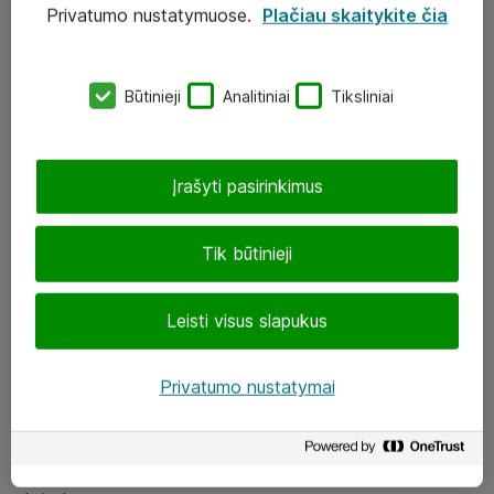
Privatumo nustatymuose.
Plačiau skaitykite čia
UAB „ATEA“
eShop@atea.lt
Būtinieji
Analitiniai
Tiksliniai
J. Rutkausko g. 6, Vilnius
Atea kontaktai
Įrašyti pasirinkimus
Aplankykite mus
Tik būtinieji
LinkedIn
Leisti visus slapukus
Facebook
Renginiai
Privatumo nustatymai
Apie Atea