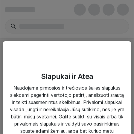
Slapukai ir Atea
Sprendimai ir paslaugos
Naudojame pirmosios ir trečiosios šalies slapukus
siekdami pagerinti vartotojo patirtį, analizuoti srautą
Paslaugos
ir teikti suasmenintus skelbimus. Privalomi slapukai
Sprendimai
visada įjungti ir nereikalauja Jūsų sutikimo, nes jie yra
būtini mūsų svetainei. Galite sutikti su visais arba tik
Įgyvendinti projektai
privalomais slapukais ir valdyti savo pasirinkimus
Atea ekspertų patarimai verslui
spustelėdami žemiau, arba bet kuriuo metu