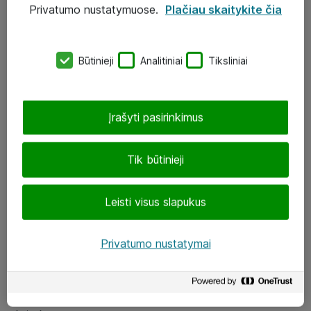
Privatumo nustatymuose.
Plačiau skaitykite čia
UAB „ATEA“
eShop@atea.lt
Būtinieji
Analitiniai
Tiksliniai
J. Rutkausko g. 6, Vilnius
Atea kontaktai
Įrašyti pasirinkimus
Aplankykite mus
Tik būtinieji
LinkedIn
Leisti visus slapukus
Facebook
Renginiai
Privatumo nustatymai
Apie Atea