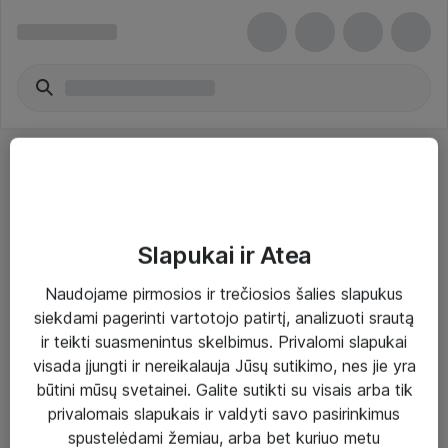
Slapukai ir Atea
Sprendimai ir paslaugos
Naudojame pirmosios ir trečiosios šalies slapukus
siekdami pagerinti vartotojo patirtį, analizuoti srautą
Paslaugos
ir teikti suasmenintus skelbimus. Privalomi slapukai
Sprendimai
visada įjungti ir nereikalauja Jūsų sutikimo, nes jie yra
būtini mūsų svetainei. Galite sutikti su visais arba tik
Įgyvendinti projektai
privalomais slapukais ir valdyti savo pasirinkimus
Atea ekspertų patarimai verslui
spustelėdami žemiau, arba bet kuriuo metu