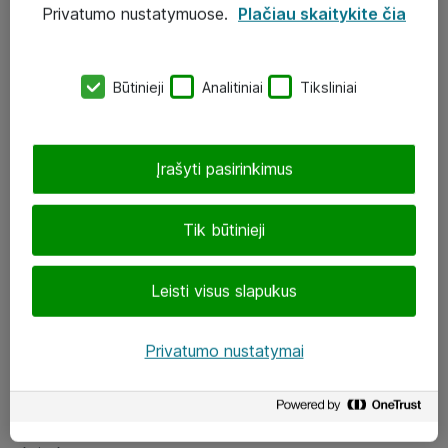
Privatumo nustatymuose.
Plačiau skaitykite čia
UAB „ATEA“
eShop@atea.lt
Būtinieji
Analitiniai
Tiksliniai
J. Rutkausko g. 6, Vilnius
Atea kontaktai
Įrašyti pasirinkimus
Aplankykite mus
Tik būtinieji
LinkedIn
Leisti visus slapukus
Facebook
Renginiai
Privatumo nustatymai
Apie Atea