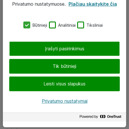
Privatumo nustatymuose.
Plačiau skaitykite čia
UAB „ATEA“
eShop@atea.lt
Būtinieji
Analitiniai
Tiksliniai
J. Rutkausko g. 6, Vilnius
Atea kontaktai
Įrašyti pasirinkimus
Aplankykite mus
Tik būtinieji
LinkedIn
Leisti visus slapukus
Facebook
Renginiai
Privatumo nustatymai
Apie Atea