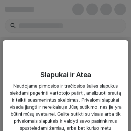
Slapukai ir Atea
Sprendimai ir paslaugos
Naudojame pirmosios ir trečiosios šalies slapukus
siekdami pagerinti vartotojo patirtį, analizuoti srautą
Paslaugos
ir teikti suasmenintus skelbimus. Privalomi slapukai
Sprendimai
visada įjungti ir nereikalauja Jūsų sutikimo, nes jie yra
būtini mūsų svetainei. Galite sutikti su visais arba tik
Įgyvendinti projektai
privalomais slapukais ir valdyti savo pasirinkimus
Atea ekspertų patarimai verslui
spustelėdami žemiau, arba bet kuriuo metu