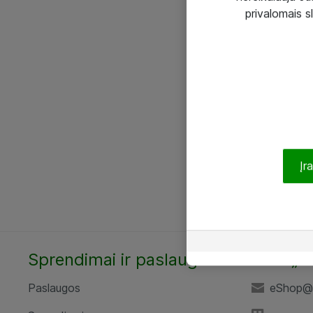
privalomais s
Įr
Sprendimai ir paslaugos
UAB „A
Paslaugos
eShop@a