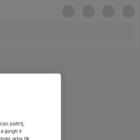
ojo patirtį,
 įjungti ir
visais arba tik