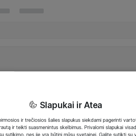
Slapukai ir Atea
mosios ir trečiosios šalies slapukus siekdami pagerinti vartot
rautą ir teikti suasmenintus skelbimus. Privalomi slapukai visada
ų sutikimo, nes jie yra būtini mūsų svetainei. Galite sutikti su 