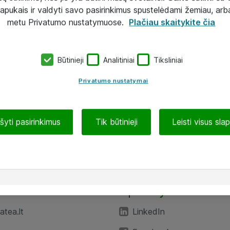
lapukais ir valdyti savo pasirinkimus spustelėdami žemiau, arb
metu Privatumo nustatymuose.
Plačiau skaitykite čia
Būtinieji
Analitiniai
Tiksliniai
Privatumo nustatymai
ašyti pasirinkimus
Tik būtinieji
Leisti visus sla
TEA“
Aplankykite mus
tea.lt
LinkedIn