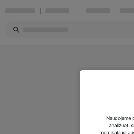
Naudojame pir
analizuoti s
nereikalauja Jūs