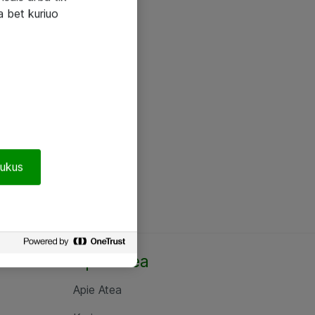
a bet kuriuo
pukus
Apie Atea
Apie Atea