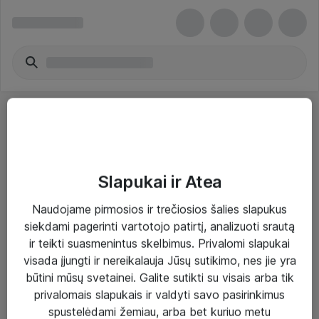
Slapukai ir Atea
Sprendimai ir paslaugos
Naudojame pirmosios ir trečiosios šalies slapukus
siekdami pagerinti vartotojo patirtį, analizuoti srautą
Paslaugos
ir teikti suasmenintus skelbimus. Privalomi slapukai
Sprendimai
visada įjungti ir nereikalauja Jūsų sutikimo, nes jie yra
būtini mūsų svetainei. Galite sutikti su visais arba tik
Įgyvendinti projektai
privalomais slapukais ir valdyti savo pasirinkimus
Atea ekspertų patarimai verslui
spustelėdami žemiau, arba bet kuriuo metu