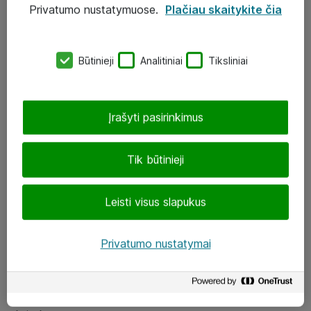
Privatumo nustatymuose.
Plačiau skaitykite čia
UAB „ATEA“
eShop@atea.lt
Būtinieji
Analitiniai
Tiksliniai
J. Rutkausko g. 6, Vilnius
Atea kontaktai
Įrašyti pasirinkimus
Aplankykite mus
Tik būtinieji
LinkedIn
Leisti visus slapukus
Facebook
Renginiai
Privatumo nustatymai
Apie Atea