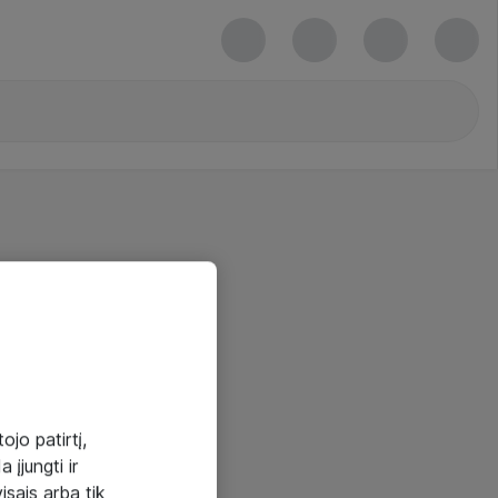
ojo patirtį,
 įjungti ir
visais arba tik