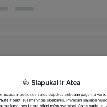
Slapukai ir Atea
mosios ir trečiosios šalies slapukus siekdami pagerinti vartot
rautą ir teikti suasmenintus skelbimus. Privalomi slapukai visada
ų sutikimo, nes jie yra būtini mūsų svetainei. Galite sutikti su 