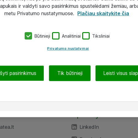
lapukais ir valdyti savo pasirinkimus spustelėdami žemiau, arb
metu Privatumo nustatymuose.
Plačiau skaitykite čia
Būtinieji
Analitiniai
Tiksliniai
Privatumo nustatymai
ašyti pasirinkimus
Tik būtinieji
Leisti visus sla
TEA“
Aplankykite mus
tea.lt
LinkedIn