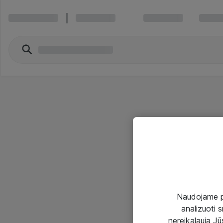
Naudojame pir
analizuoti s
nereikalauja Jūs