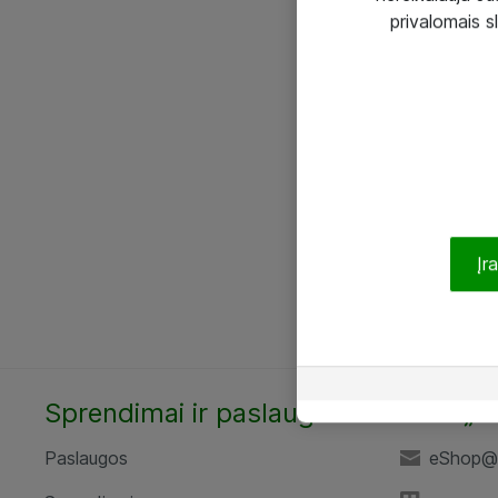
privalomais s
Įr
Sprendimai ir paslaugos
UAB „A
Paslaugos
eShop@a