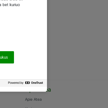
a bet kuriuo
pukus
Apie Atea
Apie Atea