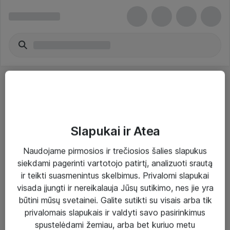
Slapukai ir Atea
Sprendimai ir paslaugos
Naudojame pirmosios ir trečiosios šalies slapukus
siekdami pagerinti vartotojo patirtį, analizuoti srautą
Paslaugos
ir teikti suasmenintus skelbimus. Privalomi slapukai
Sprendimai
visada įjungti ir nereikalauja Jūsų sutikimo, nes jie yra
būtini mūsų svetainei. Galite sutikti su visais arba tik
Įgyvendinti projektai
privalomais slapukais ir valdyti savo pasirinkimus
Atea ekspertų patarimai verslui
spustelėdami žemiau, arba bet kuriuo metu