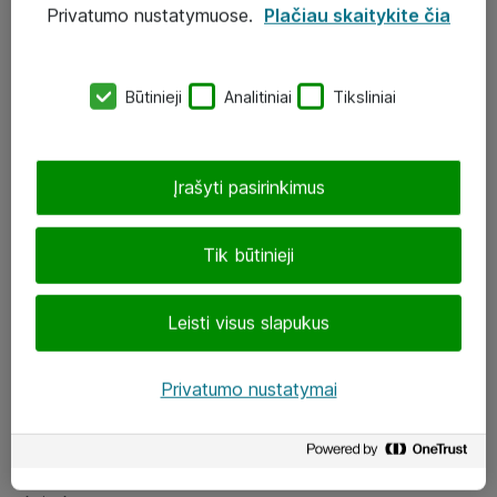
Privatumo nustatymuose.
Plačiau skaitykite čia
UAB „ATEA“
eShop@atea.lt
Būtinieji
Analitiniai
Tiksliniai
J. Rutkausko g. 6, Vilnius
Atea kontaktai
Įrašyti pasirinkimus
Aplankykite mus
Tik būtinieji
LinkedIn
Leisti visus slapukus
Facebook
Renginiai
Privatumo nustatymai
Apie Atea