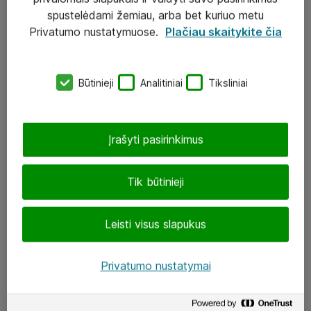
Įgyvendinti projektai
spustelėdami žemiau, arba bet kuriuo metu
Atea ekspertų patarimai verslui
Privatumo nustatymuose.
Plačiau skaitykite čia
UAB „ATEA“
Būtinieji
Analitiniai
Tiksliniai
eShop@atea.lt
J. Rutkausko g. 6, Vilnius
Įrašyti pasirinkimus
Atea kontaktai
Tik būtinieji
Aplankykite mus
Leisti visus slapukus
LinkedIn
Facebook
Privatumo nustatymai
Renginiai