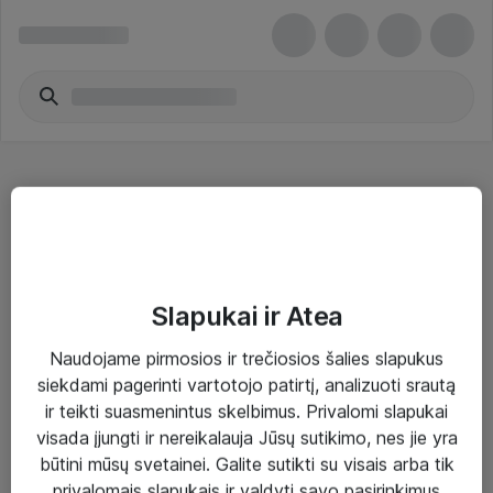
Automobiliniai garso įrenginiai
Slapukai ir Atea
Naudojame pirmosios ir trečiosios šalies slapukus
Sprendimai ir paslaugos
siekdami pagerinti vartotojo patirtį, analizuoti srautą
ir teikti suasmenintus skelbimus. Privalomi slapukai
Paslaugos
visada įjungti ir nereikalauja Jūsų sutikimo, nes jie yra
Sprendimai
būtini mūsų svetainei. Galite sutikti su visais arba tik
privalomais slapukais ir valdyti savo pasirinkimus